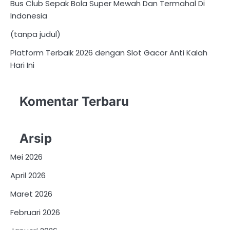
Bus Club Sepak Bola Super Mewah Dan Termahal Di
Indonesia
(tanpa judul)
Platform Terbaik 2026 dengan Slot Gacor Anti Kalah
Hari Ini
Komentar Terbaru
Arsip
Mei 2026
April 2026
Maret 2026
Februari 2026