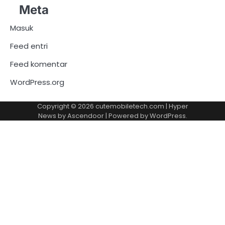
Meta
Masuk
Feed entri
Feed komentar
WordPress.org
Copyright © 2026
cutemobiletech.com
| Hyper
News by
Ascendoor
| Powered by
WordPress
.