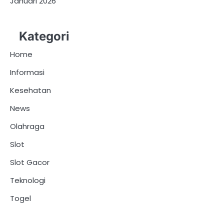
Januari 2026
Kategori
Home
Informasi
Kesehatan
News
Olahraga
Slot
Slot Gacor
Teknologi
Togel