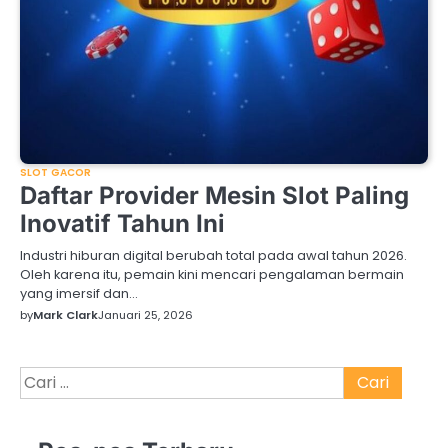
SLOT GACOR
Daftar Provider Mesin Slot Paling
Inovatif Tahun Ini
Industri hiburan digital berubah total pada awal tahun 2026.
Oleh karena itu, pemain kini mencari pengalaman bermain
yang imersif dan…
by
Mark Clark
Januari 25, 2026
Cari
untuk: