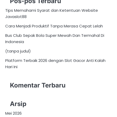
Pos-pos Terbaru
Tips Memahami Syarat dan Ketentuan Website
Javaslot88
Cara Menjadi Produktif Tanpa Merasa Cepat Lelah
Bus Club Sepak Bola Super Mewah Dan Termahal Di
Indonesia
(tanpa judul)
Platform Terbaik 2026 dengan Slot Gacor Anti Kalah
Hari Ini
Komentar Terbaru
Arsip
Mei 2026